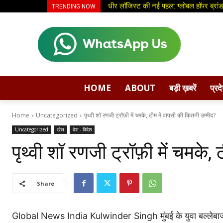
धीर लॉजिस्ट की नई पहल: ग्लोबल हॉपर ब्रांड
TRENDING NOW
HOME
ABOUT
बड़ी ख़बरें
प्रद
Home
Uncategorized
पृथ्वी शॉ रणजी ट्रॉफ़ी में चमके, टीम में वापसी की कितनी उम्मीद?
Uncategorized
खेल
देश - विदेश
पृथ्वी शॉ रणजी ट्रॉफ़ी में चमके,
Share
Global News India Kulwinder Singh मुंबई के युवा बल्लेबाज पृथ्वी