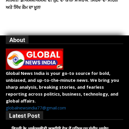
ਸਨਸਨੀ! ਡੀਐਸਜੀਐਮਸੀ ਦੀ ਲੁੱਟ ਦਾ ਕਾਲਾ ਸਾਮਰਾਜ: ਸਿਰਸਾ ਦਾ ਮਹਿਲ
ਅਤੇ ਸਿੱਖ ਕੌਮ ਦਾ ਖ਼ੂਨ!
About
Global News India is your go-to source for bold,
unbiased, and up-to-the-minute news. We bring you
sharp analysis, breaking stories, and fearless
reporting across politics, business, technology, and
global affairs.
globalnewsindia77@gmail.com
Latest Post
दिल्ली के आईएसबीटी कश्मीरी गेट में पुलिस पर गंभीर आरोप,