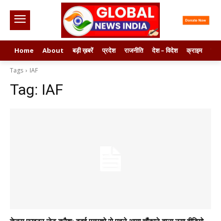
Home
About
बड़ी ख़बरें
प्रदेश
राजनीति
देश – विदेश
क्राइम
मनो
Tags
IAF
Tag:
IAF