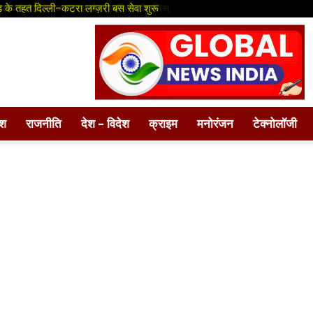
ों की AIS जांच कराना होगा, नहीं तो ब्लैकलिस्
 के तहत दिल्ली–कटरा लग्ज़री बस सेवा शुरू
ेश
राजनीति
देश – विदेश
क्राइम
मनोरंजन
टेक्नोलॉजी