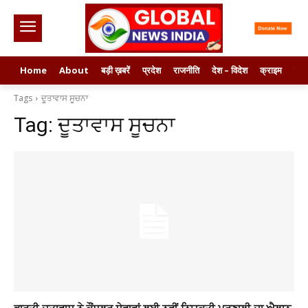
Home
About
बड़ी ख़बरें
प्रदेश
राजनीति
देश – विदेश
क्राइम
मनो
Tags
ਦੂਤਾਵਾਸ ਸੂਚਨਾ
Tag:
ਦੂਤਾਵਾਸ ਸੂਚਨਾ