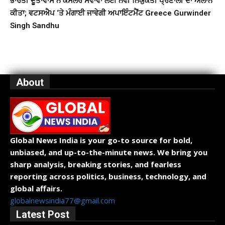
ਭਾਰਤੀ ਦੂਤਾਵਾਸ ਨੇ ਕੌਂਸਲਰ ਸੇਵਾਵਾਂ ਲਈ ਨਵੀਂ ਨਿਯੁਕਤੀ ਪ੍ਰਣਾਲੀ ਦਾ ਐਲਾਨ
ਕੀਤਾ; ਵਟਸਐਪ ‘ਤੇ ਮੰਗਾਈ ਜਾਵੇਗੀ ਅਪਾਇੰਟਮੈਂਟ Greece Gurwinder
Singh Sandhu
About
Global News India is your go-to source for bold,
unbiased, and up-to-the-minute news. We bring you
sharp analysis, breaking stories, and fearless
reporting across politics, business, technology, and
global affairs.
globalnewsindia77@gmail.com
Latest Post