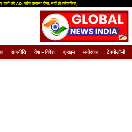
 बसों की AIS जांच कराना होगा, नहीं तो ब्लैकलिस्
ंड के तहत दिल्ली–कटरा लग्ज़री बस सेवा शुरू
ेश
राजनीति
देश – विदेश
क्राइम
मनोरंजन
टेक्नोलॉजी