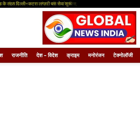
सों की AIS जांच कराना होगा, नहीं तो ब्लैकलिस्
ड के तहत दिल्ली–कटरा लग्ज़री बस सेवा शुरू
ेश
राजनीति
देश – विदेश
क्राइम
मनोरंजन
टेक्नोलॉजी