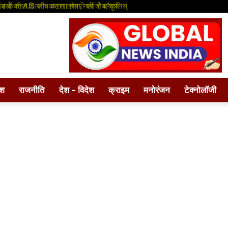
सों की AIS जांच कराना होगा, नहीं तो ब्लैकलिस्
ड के तहत दिल्ली–कटरा लग्ज़री बस सेवा शुरू
ेश
राजनीति
देश – विदेश
क्राइम
मनोरंजन
टेक्नोलॉजी