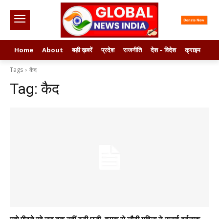
Home
About
बड़ी ख़बरें
प्रदेश
राजनीति
देश – विदेश
क्राइम
मनो
Tags
कैद
Tag:
कैद