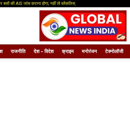
बसों की AIS जांच कराना होगा, नहीं तो ब्लैकलिस्
ंड के तहत दिल्ली–कटरा लग्ज़री बस सेवा शुरू
ेश
राजनीति
देश – विदेश
क्राइम
मनोरंजन
टेक्नोलॉजी