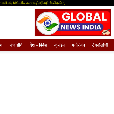
बसों की AIS जांच कराना होगा, नहीं तो ब्लैकलिस्
ंड के तहत दिल्ली–कटरा लग्ज़री बस सेवा शुरू
ेश
राजनीति
देश – विदेश
क्राइम
मनोरंजन
टेक्नोलॉजी