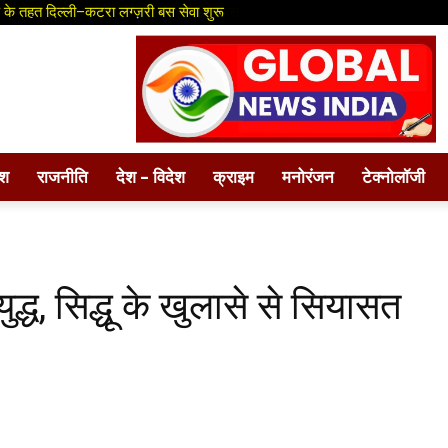
 के तहत दिल्ली–कटरा लग्ज़री बस सेवा शुरू
ेश
राजनीति
देश – विदेश
क्राइम
मनोरंजन
टेक्नोलॉजी
द्ध, सिद्धू के खुलासे से सियासत