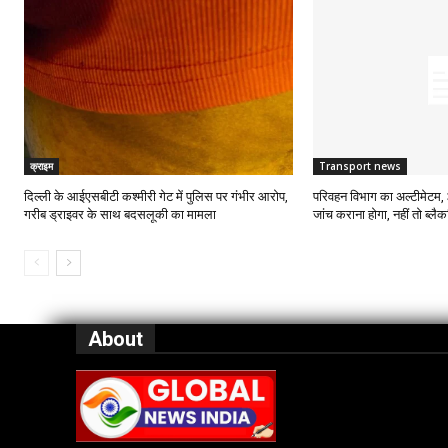
क्राइम
Transport news
दिल्ली के आईएसबीटी कश्मीरी गेट में पुलिस पर गंभीर आरोप,
परिवहन विभाग का अल्टीमेटम, 3
गरीब ड्राइवर के साथ बदसलूकी का मामला
जांच कराना होगा, नहीं तो ब्लै
About